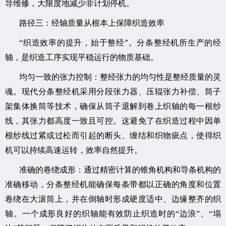
导维修，大限度地减少非计划停机。
路径三：经轴质量从根本上保障织造效率
“织造效率的提升，始于整经”。分条整经机所生产的经
轴，是织造工序实现平稳运行的物质基础。
均匀一致的张力控制：整经张力的均匀性是整经质量的灵
魂。现代分条整经机采用分段张力器、压辊张力补偿、筒子
架集体换筒等技术，确保从筒子退解到卷上织轴的每一根纱
线，其张力都高度一致且可控。这避免了在织造过程中因单
根纱线过紧或过松而引起的断头、缠结和织物疵点，使得织
机可以持续高速运转，效率自然提升。
准确的卷绕成形：通过精密计算的锥角机构和导条机构的
准确移动，分条整经机能确保每条带都以正确的角度和位置
卷绕在大滚筒上，并在倒轴时形成硬度适中、边缘整齐的织
轴。一个成形良好的织轴能有效防止织造时的“边浪”、“塌