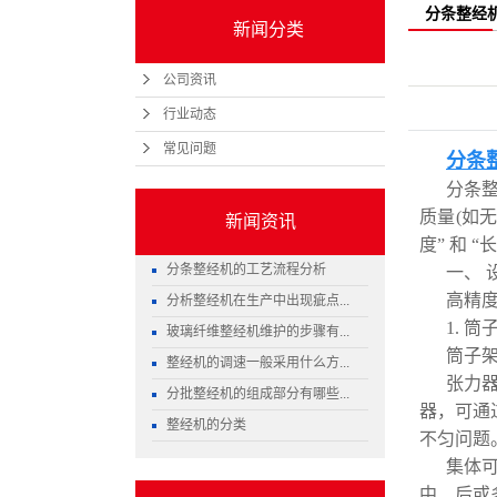
分条整经
新闻分类
到管理的精
公司资讯
行业动态
常见问题
分条
分条
质量(如
新闻资讯
度” 和
分条整经机的工艺流程分析
一、
高精
分析整经机在生产中出现疵点...
1. 
玻璃纤维整经机维护的步骤有...
筒子
整经机的调速一般采用什么方...
张力器
分批整经机的组成部分有哪些...
器，可通
整经机的分类
不匀问题
集体
中、后或