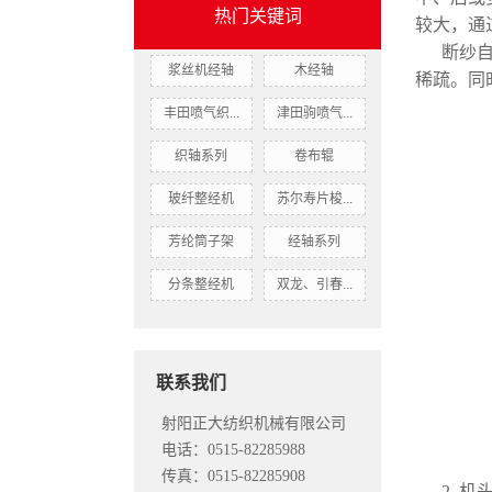
热门关键词
较大，通
断纱
浆丝机经轴
木经轴
稀疏。同
丰田喷气织...
津田驹喷气...
织轴系列
卷布辊
玻纤整经机
苏尔寿片梭...
芳纶筒子架
经轴系列
分条整经机
双龙、引春...
联系我们
射阳正大纺织机械有限公司
电话：0515-82285988
传真：0515-82285908
2. 