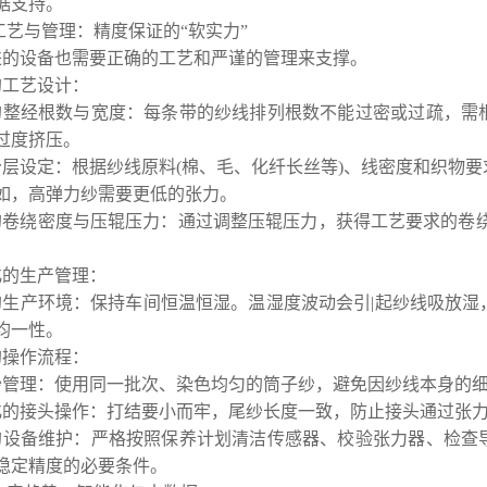
据支持。
工艺与管理：精度保证的“软实力”
进的设备也需要正确的工艺和严谨的管理来支撑。
的工艺设计：
的整经根数与宽度：每条带的纱线排列根数不能过密或过疏，需
过度挤压。
分层设定：根据纱线原料(棉、毛、化纤长丝等)、线密度和织物
如，高弹力纱需要更低的张力。
的卷绕密度与压辊压力：通过调整压辊压力，获得工艺要求的卷绕
化的生产管理：
的生产环境：保持车间恒温恒湿。温湿度波动会引|起纱线吸放湿
均一性。
的操作流程：
纱管理：使用同一批次、染色均匀的筒子纱，避免因纱线本身的
化的接头操作：打结要小而牢，尾纱长度一致，防止接头通过张
的设备维护：严格按照保养计划清洁传感器、校验张力器、检查
稳定精度的必要条件。