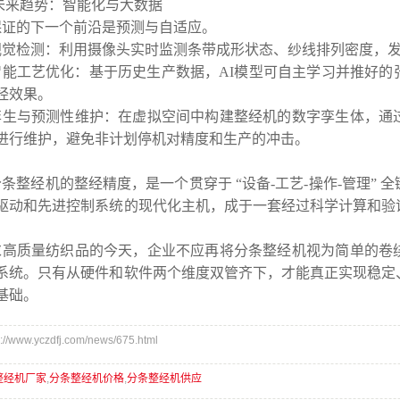
未来趋势：智能化与大数据
保证的下一个前沿是预测与自适应。
视觉检测：利用摄像头实时监测条带成形状态、纱线排列密度，
智能工艺优化：基于历史生产数据，AI模型可自主学习并推好的
经效果。
孪生与预测性维护：在虚拟空间中构建整经机的数字孪生体，通
进行维护，避免非计划停机对精度和生产的冲击。
条整经机的整经精度，是一个贯穿于 “设备-工艺-操作-管理”
驱动和先进控制系统的现代化主机，成于一套经过科学计算和验
求高质量纺织品的今天，企业不应再将分条整经机视为简单的卷
系统。只有从硬件和软件两个维度双管齐下，才能真正实现稳定
基础。
www.yczdfj.com/news/675.html
整经机厂家
,
分条整经机价格
,
分条整经机供应