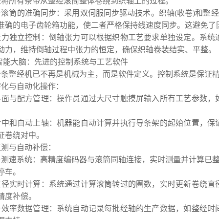
是将所有条带从整经滚筒整体卷绕到织轴上的过程。
滚筒的准确同步：采用双伺服同步驱动技术。织轴(收卷)和整经
准确的电子齿轮箱功能，使二者严格保持线速度同步。这避免了
张力独立控制：倒轴张力可以根据织物工艺要求单独设定。系统
动力，维持倒轴过程中张力的恒定，确保织轴卷装结实、平整。
 智能大脑：先进的控制系统与工艺软件
分条整经机已不再是机械为主，而是软件定义。控制系统是保证精
字化与自动化操作：
界面与配方管理：操作员通过大尺寸触摸屏输入所有工艺参数，
。
对中和自动上轴：机器能自动计算并执行导条架的起始位置，保
证卷绕对中。
监测与自动补偿：
测速系统：高精度编码器与滚筒同轴连接，实时测量并计算已整经
停车。
直径实时计算：系统通过计算滚筒转过的圈数，实时更新卷绕直
精度补偿。
与效率数据管理：系统自动记录每批经轴的生产数据，如整经时