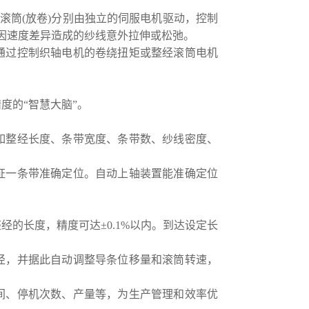
滚筒(放卷)分别由独立的伺服电机驱动，控制
因速度差异造成的纱线意外拉伸或松弛。
通过控制织轴电机的卷绕扭矩或整经滚筒电机
度的“智慧大脑”。
如整经长度、条带宽度、条带数、纱线密度、
证一条带准确定位。自动上轴装置能准确定位
的长度，精度可达±0.1%以内。到达设定长
径，并据此自动调整导条位移量和滚筒转速，
间、停机次数、产量等，为生产管理和效率优