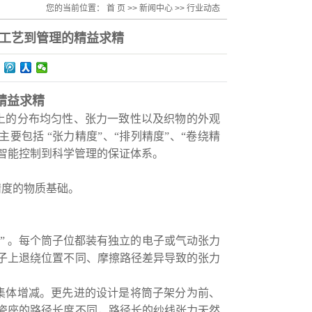
您的当前位置：
首 页
>>
新闻中心
>>
行业动态
工艺到管理的精益求精
精益求精
上的分布均匀性、张力一致性以及织物的外观
要包括 “张力精度”、“排列精度”、“卷绕精
、智能控制到科学管理的保证体系。
精度的物质基础。
。
” 。每个筒子位都装有独立的电子或气动张力
子上退绕位置不同、摩擦路径差异导致的张力
集体增减。更先进的设计是将筒子架分为前、
瓷座的路径长度不同，路径长的纱线张力天然