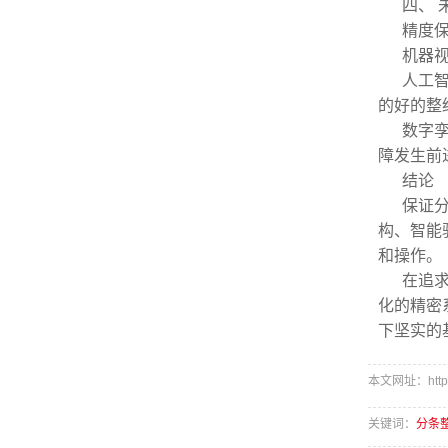
四、 
精度
机器
人工
的好的整
数字
障发生前
结论
保证分
构、智能
和操作。
在追
化的精密
下坚实的
本文网址：http://
关键词：
分条