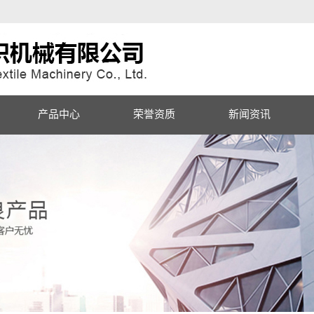
产品中心
荣誉资质
新闻资讯
氨纶整经机
公司资讯
分条整经机
行业动态
扁丝整经机
常见问题
玻纤整经机
分批整经机
筒子架系列
经浆联合机