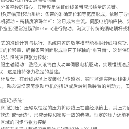
是分条整经的核心，其精度是保证纱线条带成形质量的关键。
位移(定幅筘移动)系统：条带的准确定位和等宽度形成，依赖于
电机驱动 + 高精度滚珠丝杠：这已成为主流。伺服电机响应快
带宽度(通常准确到0.01mm)进行微动。淘汰了传统的蜗轮蜗
。
公式的准确计算与执行：系统内置的数学模型能根据纱线特克斯
层的位移量，确保条带侧面形成垂直于经轴的“垂直面”，这是保
卷绕与恒线速恒张力控制：
伺服主轴驱动：整经大滚筒由大功率伺服电机驱动，实现恒线速度
取，这是维持张力稳定的基础。
闭环反馈：在纱线路径上安装张力传感器，实时监测实际纱线张
算法，动态调整滚筒驱动电机的扭矩或后端制动装置的制动力，实现
加压辊)系统：
或伺服加压：压辊以恒定的压力将纱线压在整经滚筒上，其压力
“软边”或“硬边”，形成硬度和密度一致的卷装。恒定的压力还
倒轴区域的同步与张力控制