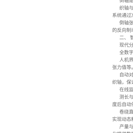
倒轴
织轴与
系统通过
倒轴
的反向制
二、
现代
全数
人机
张力值等
自动
织轴，保
在线
测长与
度后自动
卷绕
实现动态
产量