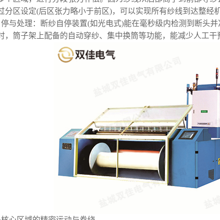
过分区设定(后区张力略小于前区)，可以实现所有纱线到达整经
自停与处理：断纱自停装置(如光电式)能在毫秒级内检测到断头
时，筒子架上配备的自动穿纱、集中换筒等功能，能减少人工干
机头核心区域的精密运动与卷绕