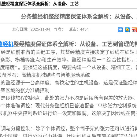
机整经精度保证体系全解析：从设备、工艺
织轴系列
益求精
分条整经机整经精度保证体系全解析：从设备、
卷布辊
发布日期：
2025-11-04
作者：
点击：
4434
经轴系列
整经机
整经精度保证体系全解析：从设备、工艺到管理的
整经是织前准备的关键工序，其整经精度直接决定了纱线在织轴
无条影、横档等疵点)和生产效率。整经精度是一个综合性指标，主
 “长度精度” 。要保证这些精度，需要构建一个从设备、精细工艺
 设备基石：高精度机械结构与智能驱动系统
度的整经源于一台高精度、高稳定性的主机设备。这是保证整经
筒子架区域的张力准确控制
架是纱线旅程的起点，此处的张力不均是后续所有误差的放大器
个体准确调控：现代分条整经机已普遍配备 “单纱张力控制系统
过机器中央控制系统进行统一设定和微调。这解决了因纱线在筒
。
可调与分段控制：除了个体调控，整个筒子架的张力还可以进行
多个区域，进行分段张力补偿。因为纱线从后部筒子到前部导纱