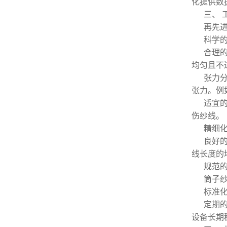
化提供数
三、 
再先
科学
合理
均匀且不
张力
张力。例
适宜
伤纱线。
精细
良好
线长度的
规范
筒子
标准
定期
设备长期