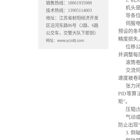
销售热线：18861935988
机头
技术热线：13905114003
导条
地址：江苏省射阳经济开发
伺服
区沿河东路86号（2路、6路
预设的条
公交车，交警大队下即到）
精度损失
网址：www.yczdfj.com
位移
并调整每
滚筒
交流
速度被卷
张力
PID等
矩”。
压辊(
气动
防止出现
3. 