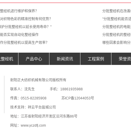
整经机进行维护和保养？
分批整经机在改善
对织物色彩的精准控制有何优势？
"分批整经机能否
维护分批整经机以延长使用寿命？"
分批整经机的电能
能否实现自动化整经操作
分批整经机的整经
作分批整经机以提高生产效率？
哪些因素会影响分
批整经机
产品中心
新闻资讯
工程案例
荣誉资
射阳正大纺织机械有限公司版权所有
联系人：沈先生 手机：18861935988
传真：0515-82285908
苏ICP备12044053号
技术支持：
祥云平台盐城公司
地址：江苏省射阳经济开发区沿河东路86号
网址：www.yczdfj.com