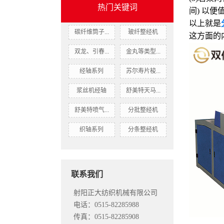
热门关键词
间) 以便
以上就是
碳纤维筒子...
玻纤整经机
这方面的
双龙、引春...
金丸等类型...
经轴系列
苏尔寿片梭...
浆丝机经轴
舒美特天马...
舒美特喷气...
分批整经机
织轴系列
分条整经机
联系我们
射阳正大纺织机械有限公司
电话：0515-82285988
传真：0515-82285908