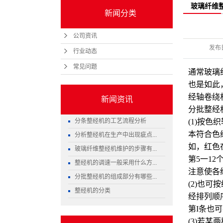
玻璃纤维
新闻分类
公司资讯
发布
行业动态
常见问题
通常玻璃
也是如此
经轴卷绕
新闻资讯
分批整经
分条整经机的工艺流程分析
(1)按
本符合色
分析整经机在生产中出现疵点...
如，红色
玻璃纤维整经机维护的步骤有...
第5一1
整经机的调速一般采用什么方...
注意使各
分批整经机的组成部分有哪些...
(2)也
整经机的分类
经排列顺
第I条也
(3)若