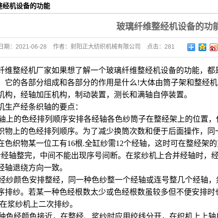
整经机设备的功能
织轴系列
玻璃纤维整经机设备的功
卷布辊
日期：
2021-06-28
作者：
射阳正大纺织机械有限公司
点击：
281
经轴系列
纤维整经机厂家如果想了解一个玻璃纤维整经机设备的功能，都
，它的各部分组成和各部分的作用是什么!大体由筒子架和整经
机构，经轴加压机构，制动装置，测长和满轴自停装置。
机生产经条织轴的要点：
色织轴上的色经排列顺序安排各经轴各色纱筒子在整经架上的位置
织物上的色经排列顺序。为了减少换筒次数和便于后面操作，同
在色织物某一位工有16根.全缸纱需12个经轴，这时可在整经架的
2个经轴整完，中间不能出现序号间断。在浆纱机上合并经轴时，
经轴退绕方向一致。
可按经纱颜色安排整经，同一种色纱整一个经轴或连号整几个经轴
序排纱。若某一种色经根数太少或色经根数虽较多但不便安排时
可在浆纱机上二次排纱。
某两种色经颜色接近，在整经、浆纱时应用绞线分开，在织机上上