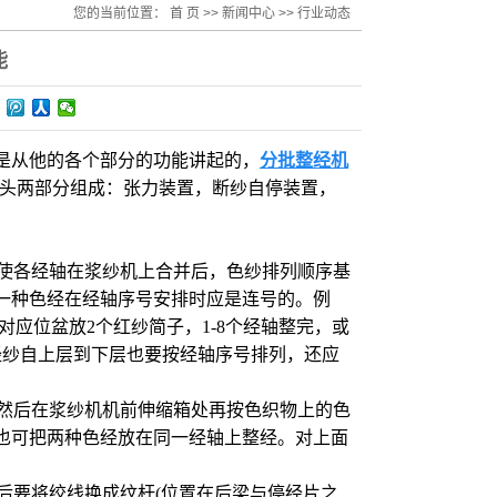
您的当前位置：
首 页
>>
新闻中心
>>
行业动态
能
是从他的各个部分的功能讲起的，
分批整经机
机头两部分组成：张力装置，断纱自停装置，
，使各经轴在浆纱机上合并后，色纱排列顺序基
一种色经在经轴序号安排时应是连号的。例
对应位盆放2个红纱简子，1-8个经轴整完，或
经纱自上层到下层也要按经轴序号排列，还应
，然后在浆纱机机前伸缩箱处再按色织物上的色
也可把两种色经放在同一经轴上整经。对上面
轴后要将绞线换成纹杆(位置在后梁与停经片之