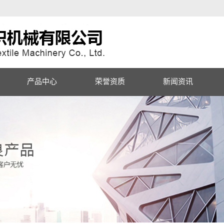
产品中心
荣誉资质
新闻资讯
氨纶整经机
公司资讯
分条整经机
行业动态
扁丝整经机
常见问题
玻纤整经机
分批整经机
筒子架系列
经浆联合机